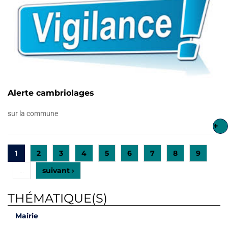
Alerte cambriolages
sur la commune
+
2
3
4
5
6
7
8
9
1
suivant ›
…
THÉMATIQUE(S)
Mairie