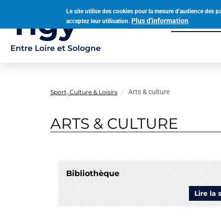
Aller
Le site utilise des cookies pour la mesure d'audience des p
au
Plus d'information
acceptez leur utilisation.
Municipalit
contenu
Navigation
principal
principale
Arts & culture
Sport, Culture & Loisirs
ARTS & CULTURE
Bibliothèque
Lire la 