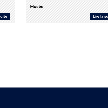
Musée
suite
de
Lire la s
Expositions