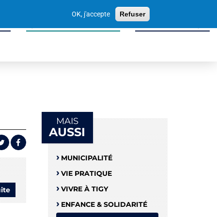
Votre
OK, j'accepte
Refuser
recherche
ité
Sport, Culture & Loisirs
Tissu Économique
MAIS
AUSSI
MUNICIPALITÉ
VIE PRATIQUE
VIVRE À TIGY
uite
de
Cinéma,
ENFANCE & SOLIDARITÉ
Théâtre