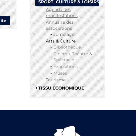
&
SPORT, CULTURE & LOISIRS
Spectacle
Agenda des
manifestations
uite
de
Annuaire des
Musée
associations
Jumelage
Arts & Culture
Bibliothèque
Cinéma, Théatre &
Spéctacle
Expositions
Musée
Tourisme
TISSU ÉCONOMIQUE