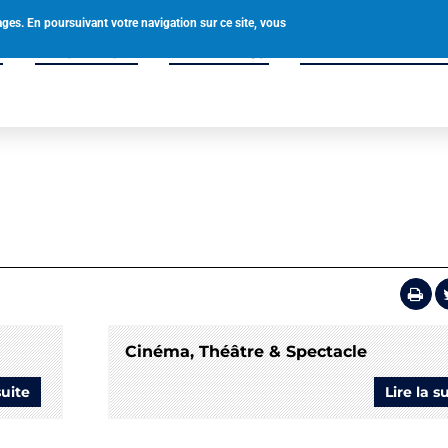
0238580049
accueil@tigy.fr
ages. En poursuivant votre navigation sur ce site, vous
é
Vie pratique
Vivre à Tigy
Enfance & Solidar
Cinéma, Théâtre & Spectacle
suite
de
Lire la s
Bibliothèque