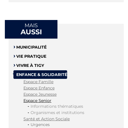
Organ
et
instit
MAIS
AUSSI
MUNICIPALITÉ
VIE PRATIQUE
VIVRE À TIGY
ENFANCE & SOLIDARITÉ
Espace Famille
Espace Enfance
Espace Jeunesse
Espace Senior
Informations thématiques
Organismes et institutions
Santé et Action Sociale
Urgences