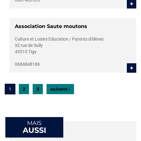
0687463535
+
Association Saute moutons
Culture et Loisirs
Education / Parents d'élèves
32 rue de Sully
45510
Tigy
0684848186
+
2
3
suivant ›
1
MAIS
AUSSI