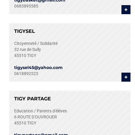
tigybasket@gmail.com
0683895585
+
TIGYSEL
Citoyenneté / Solidarité
32 rue de Sully
45510
TIGY
tigysel45@yahoo.com
0618892523
+
TIGY PARTAGE
Education / Parents d'élèves
6 ROUTE D'OUVROUER
45510
TIGY