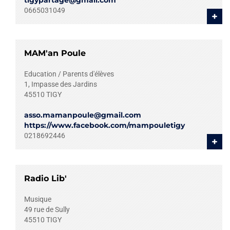
tigypartage@gmail.com
0665031049
+
MAM'an Poule
Education / Parents d'élèves
1, Impasse des Jardins
45510
TIGY
asso.mamanpoule@gmail.com
https://www.facebook.com/mampouletigy
0218692446
+
Radio Lib'
Musique
49 rue de Sully
45510
TIGY