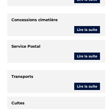
Locati
munic
Concessions cimetière
Lire la suite
de
Conce
cimeti
Service Postal
Lire la suite
de
Servic
Postal
Transports
Lire la suite
de
Transp
Cultes