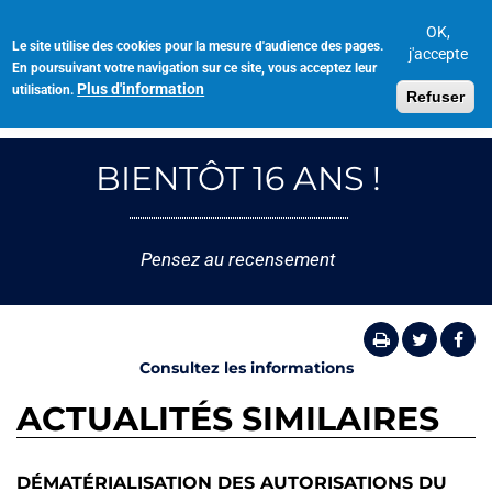
Aller
au
OK,
Le site utilise des cookies pour la mesure d'audience des pages.
Toggl
contenu
j'accepte
En poursuivant votre navigation sur ce site, vous acceptez leur
navig
principal
Plus d'information
utilisation.
Refuser
BIENTÔT 16 ANS !
Pensez au recensement
Consultez les informations
ACTUALITÉS SIMILAIRES
DÉMATÉRIALISATION DES AUTORISATIONS DU