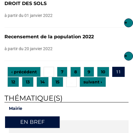
DROIT DES SOLS
à partir du 01 janvier 2022
+
Recensement de la population 2022
à partir du 20 janvier 2022
+
‹ précédent
7
8
9
10
…
11
12
13
14
15
suivant ›
…
THÉMATIQUE(S)
Mairie
EN BREF