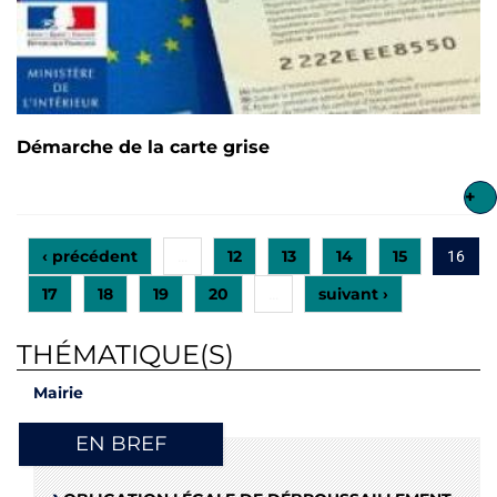
Démarche de la carte grise
+
‹ précédent
12
13
14
15
…
16
17
18
19
20
suivant ›
…
THÉMATIQUE(S)
Mairie
EN BREF