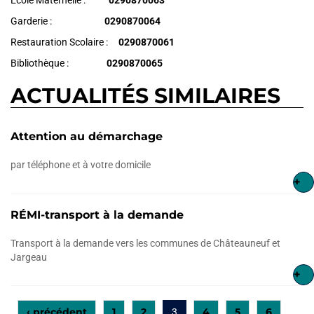
Ecole Maternelle :
0290870063
Garderie :
0290870064
Restauration Scolaire :
0290870061
Bibliothèque :
0290870065
ACTUALITÉS SIMILAIRES
Attention au démarchage
par téléphone et à votre domicile
+
RÉMI-transport à la demande
Transport à la demande vers les communes de Châteauneuf et
Jargeau
+
‹ précédent
1
2
4
5
6
3