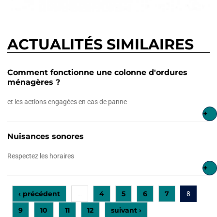
ACTUALITÉS SIMILAIRES
Comment fonctionne une colonne d'ordures
ménagères ?
et les actions engagées en cas de panne
+
Nuisances sonores
Respectez les horaires
+
‹ précédent
4
5
6
7
…
8
9
10
11
12
suivant ›