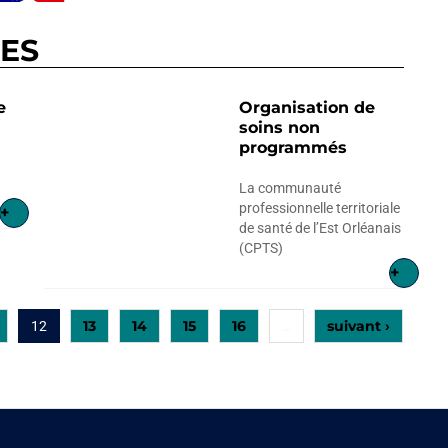
RES
e
Organisation de
soins non
programmés
La communauté
professionnelle territoriale
+
de santé de l’Est Orléanais
(CPTS)
+
13
14
15
16
suivant ›
12
…