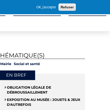
Votre
OK, j'accepte
Refuser
recherche
ité
Sport, Culture & Loisirs
Tissu Économique
THÉMATIQUE(S)
Mairie
Social et santé
EN BREF
OBLIGATION LÉGALE DE
DÉBROUSSAILLEMENT
EXPOSITION AU MUSÉE : JOUETS & JEUX
D'AUTREFOIS