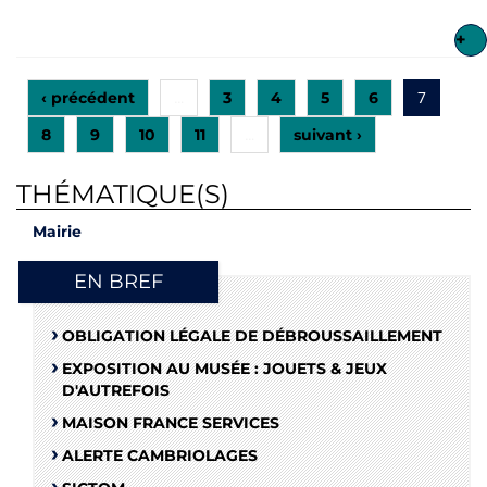
+
‹ précédent
3
4
5
6
…
7
8
9
10
11
suivant ›
…
THÉMATIQUE(S)
Mairie
EN BREF
OBLIGATION LÉGALE DE DÉBROUSSAILLEMENT
EXPOSITION AU MUSÉE : JOUETS & JEUX
D'AUTREFOIS
MAISON FRANCE SERVICES
ALERTE CAMBRIOLAGES