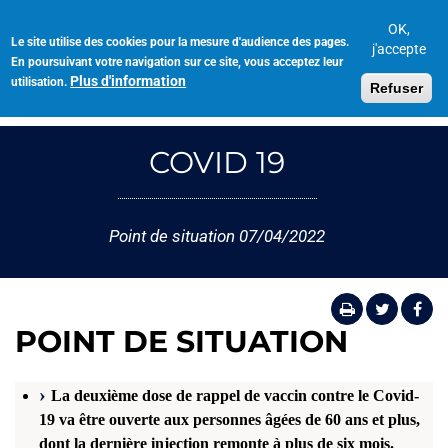
Aller
au
OK,
Le site utilise des cookies pour la mesure d'audience des pages.
Toggl
contenu
j'accepte
En poursuivant votre navigation sur ce site, vous acceptez leur
navig
principal
Plus d'information
utilisation.
Refuser
COVID 19
Point de situation 07/04/2022
POINT DE SITUATION
La deuxième dose de rappel de vaccin contre le Covid-
19 va être ouverte aux personnes âgées de 60 ans et plus,
dont la dernière injection remonte à plus de six mois.