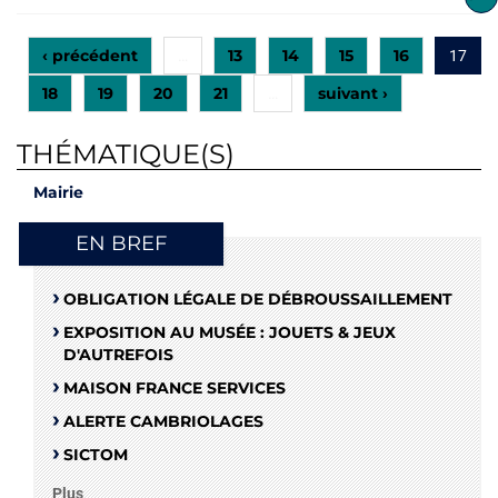
‹ précédent
13
14
15
16
…
17
18
19
20
21
suivant ›
…
THÉMATIQUE(S)
Mairie
EN BREF
OBLIGATION LÉGALE DE DÉBROUSSAILLEMENT
EXPOSITION AU MUSÉE : JOUETS & JEUX
D'AUTREFOIS
MAISON FRANCE SERVICES
ALERTE CAMBRIOLAGES
SICTOM
Plus