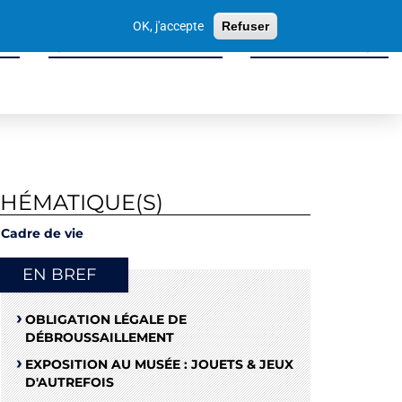
Votre
OK, j'accepte
Refuser
recherche
ité
Sport, Culture & Loisirs
Tissu Économique
THÉMATIQUE(S)
Cadre de vie
EN BREF
OBLIGATION LÉGALE DE
DÉBROUSSAILLEMENT
EXPOSITION AU MUSÉE : JOUETS & JEUX
D'AUTREFOIS