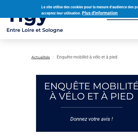
Aller
Le site utilise des cookies pour la mesure d'audience des p
au
Plus d'information
acceptez leur utilisation.
Municipalit
contenu
Navigation
principal
principale
Enquête mobilité à vélo et à pied
Actualités
ENQUÊTE MOBILIT
À VÉLO ET À PIED
Donnez votre avis !