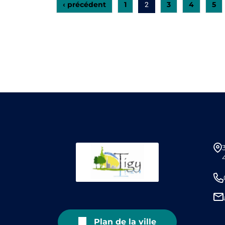
‹ précédent
1
3
4
5
2
Plan de la ville