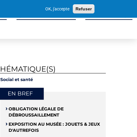
Votre
OK, j'accepte
Refuser
recherche
ité
Sport, Culture & Loisirs
Tissu Économique
THÉMATIQUE(S)
Social et santé
EN BREF
OBLIGATION LÉGALE DE
DÉBROUSSAILLEMENT
EXPOSITION AU MUSÉE : JOUETS & JEUX
D'AUTREFOIS