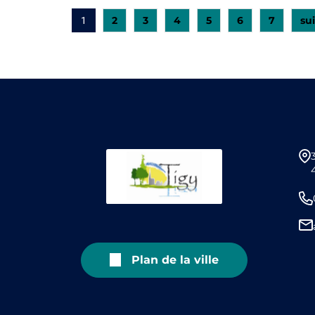
2
3
4
5
6
7
sui
1
Plan de la ville