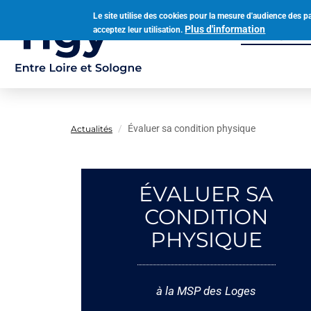
Aller
Le site utilise des cookies pour la mesure d'audience des p
au
Plus d'information
acceptez leur utilisation.
Municipalit
contenu
Navigation
principal
principale
Évaluer sa condition physique
Actualités
ÉVALUER SA
CONDITION
PHYSIQUE
à la MSP des Loges