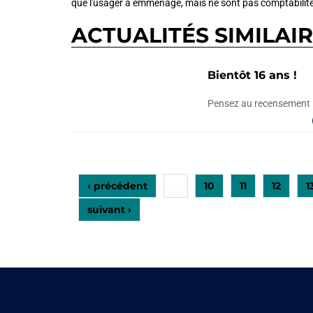
que l'usager a emménagé, mais ne sont pas comptabilités
ACTUALITÉS SIMILAI
Bientôt 16 ans !
Pensez au recensement
‹ précédent
10
11
12
1
…
suivant ›