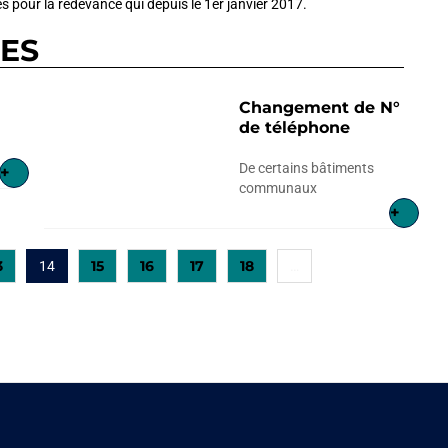
 pour la redevance qui depuis le 1er janvier 2017.
RES
Changement de N°
de téléphone
De certains bâtiments
+
communaux
+
3
15
16
17
18
14
…