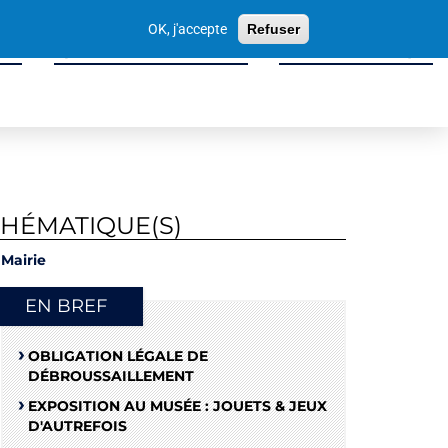
Votre
OK, j'accepte
Refuser
recherche
ité
Sport, Culture & Loisirs
Tissu Économique
THÉMATIQUE(S)
Mairie
EN BREF
OBLIGATION LÉGALE DE
DÉBROUSSAILLEMENT
EXPOSITION AU MUSÉE : JOUETS & JEUX
D'AUTREFOIS