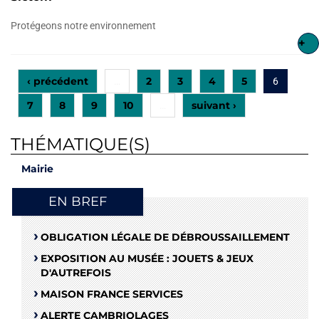
Protégeons notre environnement
+
‹ précédent
2
3
4
5
…
6
7
8
9
10
suivant ›
…
THÉMATIQUE(S)
Mairie
EN BREF
OBLIGATION LÉGALE DE DÉBROUSSAILLEMENT
EXPOSITION AU MUSÉE : JOUETS & JEUX
D'AUTREFOIS
MAISON FRANCE SERVICES
ALERTE CAMBRIOLAGES