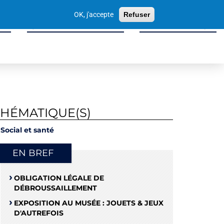
Votre
OK, j'accepte
Refuser
recherche
ité
Sport, Culture & Loisirs
Tissu Économique
THÉMATIQUE(S)
Social et santé
EN BREF
OBLIGATION LÉGALE DE
DÉBROUSSAILLEMENT
EXPOSITION AU MUSÉE : JOUETS & JEUX
D'AUTREFOIS