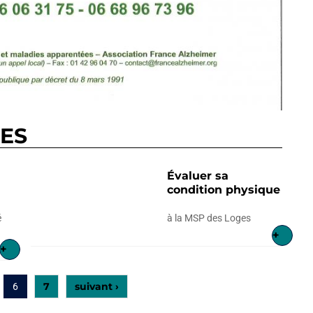
RES
l
Évaluer sa
condition physique
é
à la MSP des Loges
+
+
7
suivant ›
6