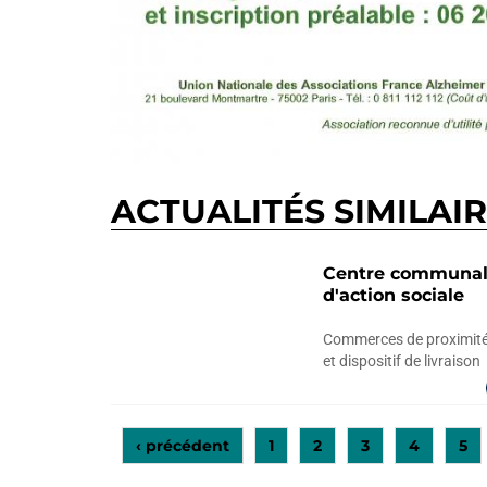
ACTUALITÉS SIMILAI
Centre communa
d'action sociale
Commerces de proximit
et dispositif de livraison
‹ précédent
1
2
3
4
5