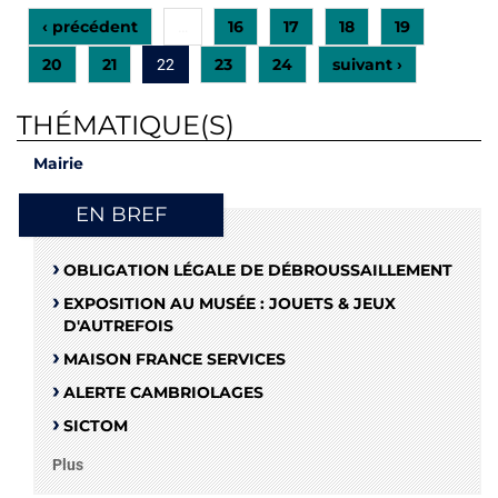
‹ précédent
16
17
18
19
…
20
21
23
24
suivant ›
22
THÉMATIQUE(S)
Mairie
EN BREF
OBLIGATION LÉGALE DE DÉBROUSSAILLEMENT
EXPOSITION AU MUSÉE : JOUETS & JEUX
D'AUTREFOIS
MAISON FRANCE SERVICES
ALERTE CAMBRIOLAGES
SICTOM
Plus