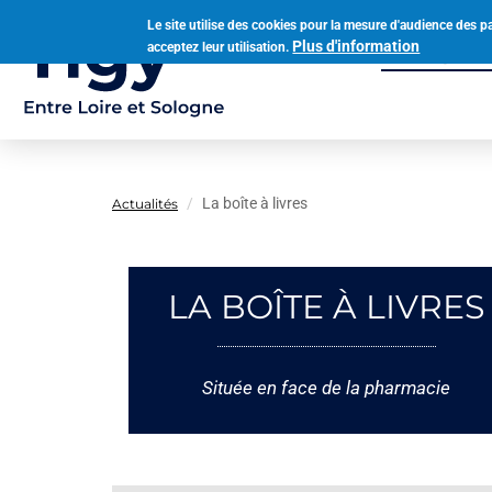
Aller
Le site utilise des cookies pour la mesure d'audience des p
au
Plus d'information
acceptez leur utilisation.
Municipalit
contenu
Navigation
principal
principale
La boîte à livres
Actualités
LA BOÎTE À LIVRES
Située en face de la pharmacie