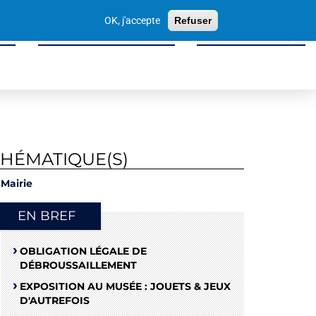
Votre
OK, j'accepte
Refuser
recherche
ité
Sport, Culture & Loisirs
Tissu Économique
THÉMATIQUE(S)
Mairie
EN BREF
OBLIGATION LÉGALE DE
DÉBROUSSAILLEMENT
EXPOSITION AU MUSÉE : JOUETS & JEUX
D'AUTREFOIS