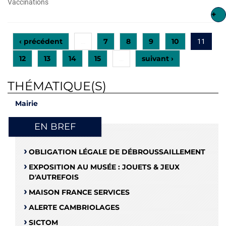
Vaccinations
+
‹ précédent
7
8
9
10
…
11
12
13
14
15
suivant ›
…
THÉMATIQUE(S)
Mairie
EN BREF
OBLIGATION LÉGALE DE DÉBROUSSAILLEMENT
EXPOSITION AU MUSÉE : JOUETS & JEUX
D'AUTREFOIS
MAISON FRANCE SERVICES
ALERTE CAMBRIOLAGES
SICTOM