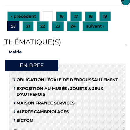
+
‹ précédent
16
17
18
19
…
21
22
23
24
suivant ›
20
THÉMATIQUE(S)
Mairie
EN BREF
OBLIGATION LÉGALE DE DÉBROUSSAILLEMENT
EXPOSITION AU MUSÉE : JOUETS & JEUX
D'AUTREFOIS
MAISON FRANCE SERVICES
ALERTE CAMBRIOLAGES
SICTOM