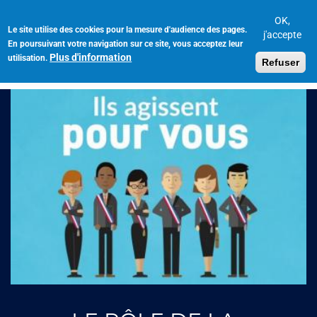
Aller
au
OK,
Le site utilise des cookies pour la mesure d'audience des pages.
Toggl
contenu
j'accepte
En poursuivant votre navigation sur ce site, vous acceptez leur
navig
principal
Plus d'information
utilisation.
Refuser