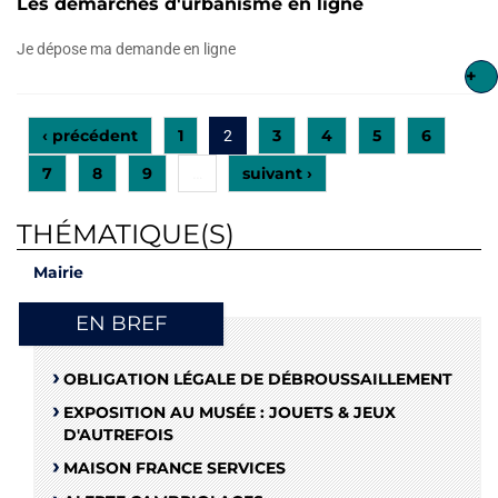
Les démarches d'urbanisme en ligne
Je dépose ma demande en ligne
+
‹ précédent
1
3
4
5
6
2
7
8
9
suivant ›
…
THÉMATIQUE(S)
Mairie
EN BREF
OBLIGATION LÉGALE DE DÉBROUSSAILLEMENT
EXPOSITION AU MUSÉE : JOUETS & JEUX
D'AUTREFOIS
MAISON FRANCE SERVICES