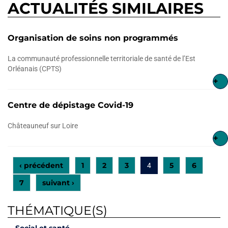
ACTUALITÉS SIMILAIRES
Organisation de soins non programmés
La communauté professionnelle territoriale de santé de l’Est
Orléanais (CPTS)
+
Centre de dépistage Covid-19
Châteauneuf sur Loire
+
‹ précédent
1
2
3
5
6
4
7
suivant ›
THÉMATIQUE(S)
Social et santé