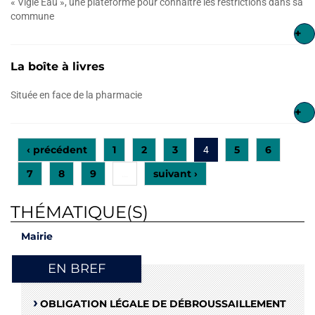
« Vigie Eau », une plateforme pour connaître les restrictions dans sa
commune
+
La boîte à livres
Située en face de la pharmacie
+
‹ précédent
1
2
3
5
6
4
7
8
9
suivant ›
…
THÉMATIQUE(S)
Mairie
EN BREF
OBLIGATION LÉGALE DE DÉBROUSSAILLEMENT