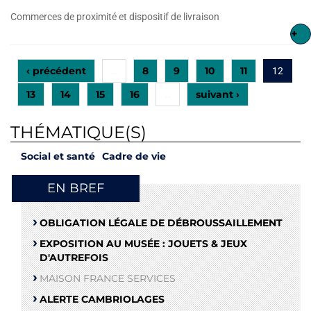
Commerces de proximité et dispositif de livraison
+
‹ précédent
8
9
10
11
…
12
13
14
15
16
suivant ›
…
THÉMATIQUE(S)
Social et santé
Cadre de vie
EN BREF
OBLIGATION LÉGALE DE DÉBROUSSAILLEMENT
EXPOSITION AU MUSÉE : JOUETS & JEUX
D'AUTREFOIS
MAISON FRANCE SERVICES
ALERTE CAMBRIOLAGES