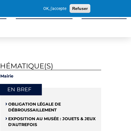
Votre
OK, j'accepte
Refuser
recherche
ité
Sport, Culture & Loisirs
Tissu Économique
THÉMATIQUE(S)
Mairie
EN BREF
OBLIGATION LÉGALE DE
DÉBROUSSAILLEMENT
EXPOSITION AU MUSÉE : JOUETS & JEUX
D'AUTREFOIS