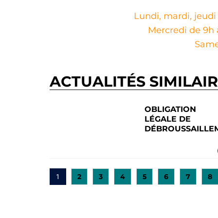
Lundi, mardi, jeudi
Mercredi de 9h 
Samed
ACTUALITÉS SIMILAI
OBLIGATION
LÉGALE DE
DÉBROUSSAILLE
2
3
4
5
6
7
8
1