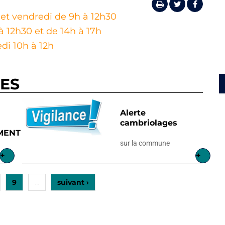
 et vendredi de 9h à 12h30
à 12h30 et de 14h à 17h
i 10h à 12h
RES
Alerte
cambriolages
MENT
sur la commune
+
+
9
suivant ›
…