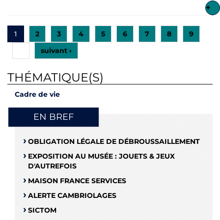
+
2
3
4
5
6
7
8
9
1
suivant ›
…
THÉMATIQUE(S)
Cadre de vie
EN BREF
OBLIGATION LÉGALE DE DÉBROUSSAILLEMENT
EXPOSITION AU MUSÉE : JOUETS & JEUX
D'AUTREFOIS
MAISON FRANCE SERVICES
ALERTE CAMBRIOLAGES
SICTOM