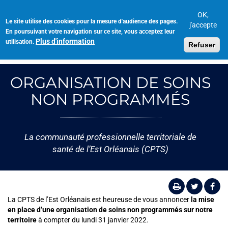
Aller
au
OK,
Le site utilise des cookies pour la mesure d'audience des pages.
Toggl
contenu
j'accepte
En poursuivant votre navigation sur ce site, vous acceptez leur
navig
principal
Plus d'information
utilisation.
Refuser
ORGANISATION DE SOINS
NON PROGRAMMÉS
La communauté professionnelle territoriale de
santé de l’Est Orléanais (CPTS)
La CPTS de l’Est Orléanais est heureuse de vous annoncer
la mise
en place d’une organisation de soins non programmés sur notre
territoire
à compter du lundi 31 janvier 2022.