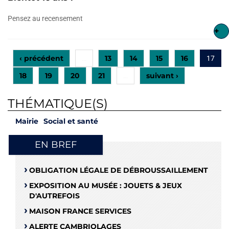
Pensez au recensement
+
‹ précédent
13
14
15
16
…
17
18
19
20
21
suivant ›
…
THÉMATIQUE(S)
Mairie
Social et santé
EN BREF
OBLIGATION LÉGALE DE DÉBROUSSAILLEMENT
EXPOSITION AU MUSÉE : JOUETS & JEUX
D'AUTREFOIS
MAISON FRANCE SERVICES
ALERTE CAMBRIOLAGES