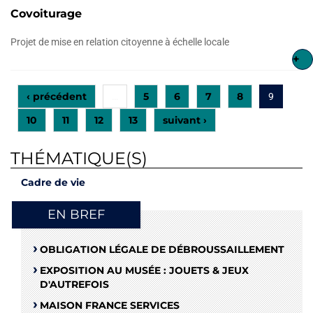
Covoiturage
Projet de mise en relation citoyenne à échelle locale
+
‹ précédent
5
6
7
8
…
9
10
11
12
13
suivant ›
THÉMATIQUE(S)
Cadre de vie
EN BREF
OBLIGATION LÉGALE DE DÉBROUSSAILLEMENT
EXPOSITION AU MUSÉE : JOUETS & JEUX
D'AUTREFOIS
MAISON FRANCE SERVICES