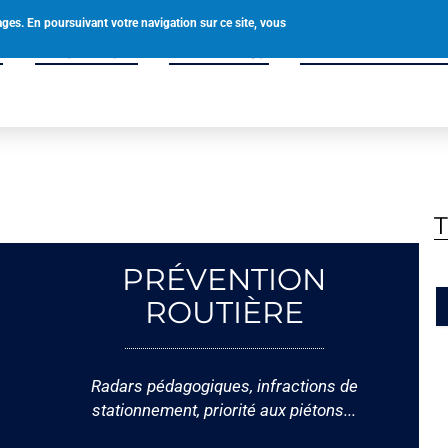
0238580049
accueil@tigy.fr
ages. En poursuivant votre navigation sur ce site, vous
é
Vie pratique
Vivre à Tigy
Enfance & Solidar
PRÉVENTION
ROUTIÈRE
Radars pédagogiques, infractions de
stationnement, priorité aux piétons...