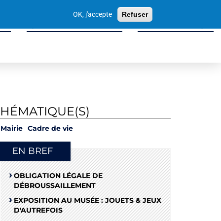
Votre
OK, j'accepte
Refuser
recherche
ité
Sport, Culture & Loisirs
Tissu Économique
THÉMATIQUE(S)
Mairie
Cadre de vie
EN BREF
OBLIGATION LÉGALE DE
DÉBROUSSAILLEMENT
EXPOSITION AU MUSÉE : JOUETS & JEUX
D'AUTREFOIS