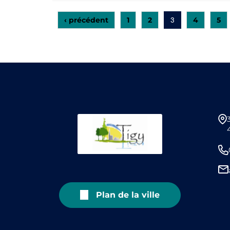
‹ précédent
1
2
4
5
3
Plan de la ville