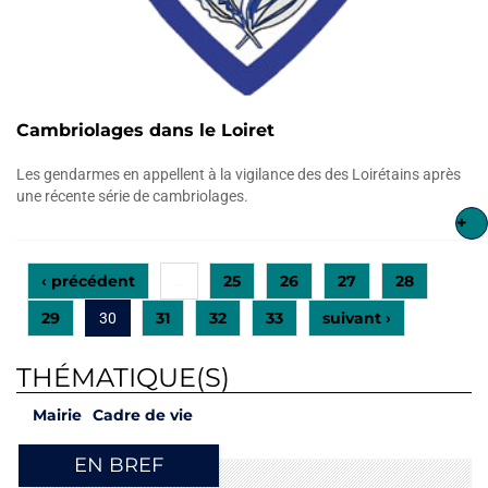
Cambriolages dans le Loiret
Les gendarmes en appellent à la vigilance des des Loirétains après
une récente série de cambriolages.
+
‹ précédent
25
26
27
28
…
29
31
32
33
suivant ›
30
THÉMATIQUE(S)
Mairie
Cadre de vie
EN BREF