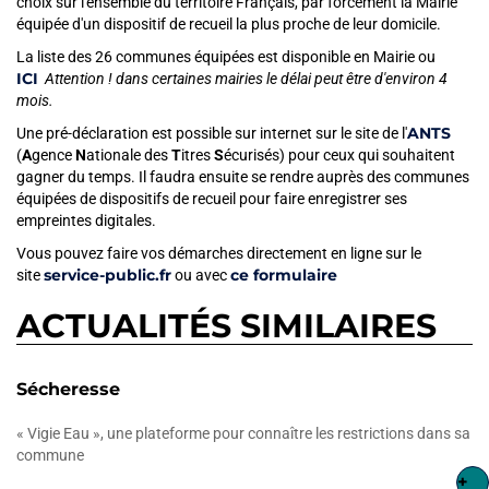
choix sur l'ensemble du territoire Français, par forcément la Mairie
équipée d'un dispositif de recueil la plus proche de leur domicile.
La liste des 26 communes équipées est disponible en Mairie ou
ICI
Attention ! dans certaines mairies le délai peut être d'environ 4
mois.
ANTS
Une pré-déclaration est possible sur internet sur le site de l'
(
A
gence
N
ationale des
T
itres
S
écurisés) pour ceux qui souhaitent
gagner du temps. Il faudra ensuite se rendre auprès des communes
équipées de dispositifs de recueil pour faire enregistrer ses
empreintes digitales.
Vous pouvez faire vos démarches directement en ligne sur le
service-public.fr
ce formulaire
site
ou avec
ACTUALITÉS SIMILAIRES
Sécheresse
« Vigie Eau », une plateforme pour connaître les restrictions dans sa
commune
+