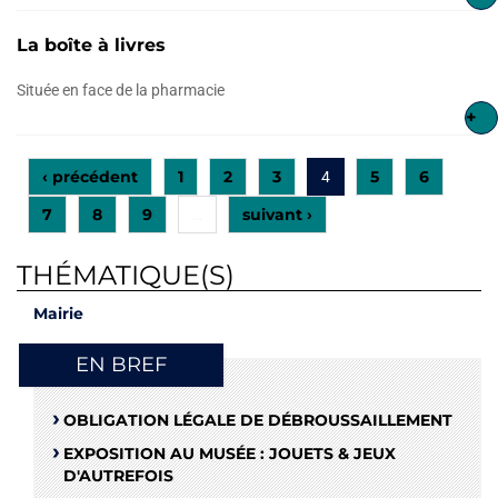
La boîte à livres
Située en face de la pharmacie
+
‹ précédent
1
2
3
5
6
4
7
8
9
suivant ›
…
THÉMATIQUE(S)
Mairie
EN BREF
OBLIGATION LÉGALE DE DÉBROUSSAILLEMENT
EXPOSITION AU MUSÉE : JOUETS & JEUX
D'AUTREFOIS