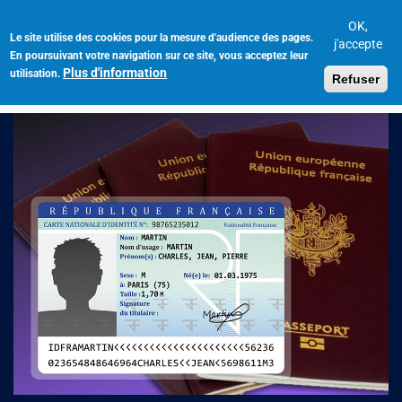
Aller
au
OK,
Le site utilise des cookies pour la mesure d'audience des pages.
Toggl
contenu
j'accepte
En poursuivant votre navigation sur ce site, vous acceptez leur
navig
principal
Plus d'information
utilisation.
Refuser