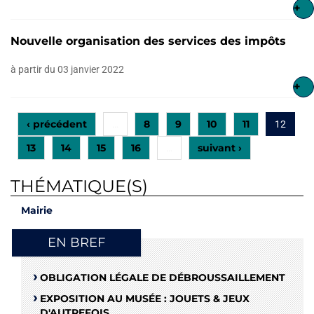
+
Nouvelle organisation des services des impôts
à partir du 03 janvier 2022
+
‹ précédent
8
9
10
11
…
12
13
14
15
16
suivant ›
…
THÉMATIQUE(S)
Mairie
EN BREF
OBLIGATION LÉGALE DE DÉBROUSSAILLEMENT
EXPOSITION AU MUSÉE : JOUETS & JEUX
D'AUTREFOIS