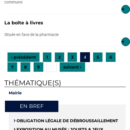
commune
+
La boîte à livres
Située en face de la pharmacie
+
‹ précédent
1
2
3
5
6
4
7
8
9
suivant ›
…
THÉMATIQUE(S)
Mairie
EN BREF
OBLIGATION LÉGALE DE DÉBROUSSAILLEMENT
EXPOSITION AU MUSÉE : JOUETS & JEUX