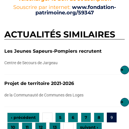
Souscrire par internet:
www.fondation-
patrimoine.org/59347
ACTUALITÉS SIMILAIRES
Les Jeunes Sapeurs-Pompiers recrutent
Centre de Secours de Jargeau
+
Projet de territoire 2021-2026
de la Communauté de Communes des Loges
+
‹ précédent
5
6
7
8
…
9
10
11
12
13
suivant ›
…