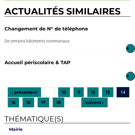
ACTUALITÉS SIMILAIRES
Changement de N° de téléphone
De certains bâtiments communaux
+
Accueil périscolaire & TAP
+
‹ précédent
10
11
12
13
…
14
15
16
17
18
suivant ›
…
THÉMATIQUE(S)
Mairie