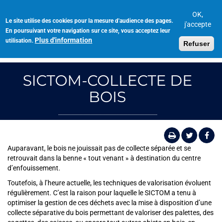
Aller
au
OK,
Le site utilise des cookies pour la mesure d'audience des pages.
Toggl
contenu
j'accepte
En poursuivant votre navigation sur ce site, vous acceptez leur
navig
principal
Plus d'information
utilisation.
Refuser
SICTOM-COLLECTE DE
BOIS
Auparavant, le bois ne jouissait pas de collecte séparée et se
retrouvait dans la benne « tout venant » à destination du centre
d’enfouissement.
Toutefois, à l’heure actuelle, les techniques de valorisation évoluent
régulièrement. C’est la raison pour laquelle le SICTOM a tenu à
optimiser la gestion de ces déchets avec la mise à disposition d’une
collecte séparative du bois permettant de valoriser des palettes, des