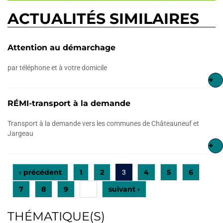
ACTUALITÉS SIMILAIRES
Attention au démarchage
par téléphone et à votre domicile
+
RÉMI-transport à la demande
Transport à la demande vers les communes de Châteauneuf et
Jargeau
+
‹ précédent
1
2
4
5
6
3
7
8
9
suivant ›
…
THÉMATIQUE(S)