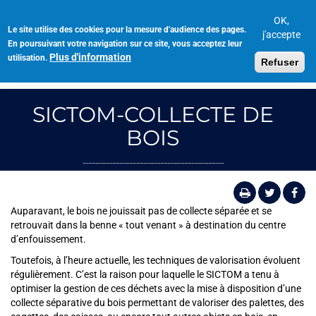
Aller
au
OK,
Le site utilise des cookies pour la mesure d'audience des pages.
Toggl
contenu
j'accepte
En poursuivant votre navigation sur ce site, vous acceptez leur
navig
principal
Plus d'information
utilisation.
Refuser
SICTOM-COLLECTE DE
BOIS
Auparavant, le bois ne jouissait pas de collecte séparée et se
retrouvait dans la benne « tout venant » à destination du centre
d’enfouissement.
Toutefois, à l’heure actuelle, les techniques de valorisation évoluent
régulièrement. C’est la raison pour laquelle le SICTOM a tenu à
optimiser la gestion de ces déchets avec la mise à disposition d’une
collecte séparative du bois permettant de valoriser des palettes, des