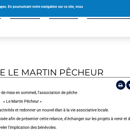
0238580049
accueil@tigy.fr
ages. En poursuivant votre navigation sur ce site, vous
é
Vie pratique
Vivre à Tigy
Enfance & Solidar
E LE MARTIN PÊCHEUR
 de mise en sommeil, l’association de pêche
« Le Martin Pêcheur »
ctivités et redonner un nouvel élan à la vie associative locale.
ée afin de présenter cette relance, d’échanger sur les projets à venir et 
eler l’implication des bénévoles.