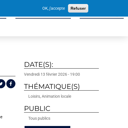
Votre
OK, j'accepte
Refuser
recherche
ité
Sport, Culture & Loisirs
Tissu Économique
DATE(S):
Vendredi 13 février 2026 - 19:00
THÉMATIQUE(S)
Loisirs, Animation locale
PUBLIC
de
Tous publics