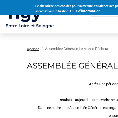
Aller
Le site utilise des cookies pour la mesure d'audience des p
au
Plus d'information
acceptez leur utilisation.
Municipalit
contenu
Navigation
principal
principale
Assemblée Générale Le Martin Pêcheur
Agenda
ASSEMBLÉE GÉNÉRAL
Après une période
souhaite aujourd’hui reprendre ses a
Dans ce cadre, une Assemblée Générale est organis
renouv