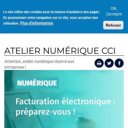
Aller
au
OK,
Le site utilise des cookies pour la mesure d'audience des pages.
Toggl
contenu
j'accepte
En poursuivant votre navigation sur ce site, vous acceptez leur
navig
principal
Plus d'information
utilisation.
Refuser
ATELIER NUMÉRIQUE CCI
Attention, atelier numérique réservé aux
entreprises !