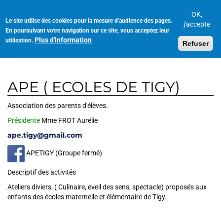
Aller
au
OK,
Le site utilise des cookies pour la mesure d'audience des pages.
Toggl
contenu
j'accepte
En poursuivant votre navigation sur ce site, vous acceptez leur
navig
principal
Plus d'information
utilisation.
Refuser
APE ( ECOLES DE TIGY)
Association des parents d'élèves.
Présidente
Mme FROT Aurélie
ape.tigy@gmail.com
APETIGY (Groupe fermé)
Descriptif des activités
Ateliers diviers, ( Culinaire, eveil des sens, spectacle) proposés aux
enfants des écoles maternelle et élémentaire de Tigy.