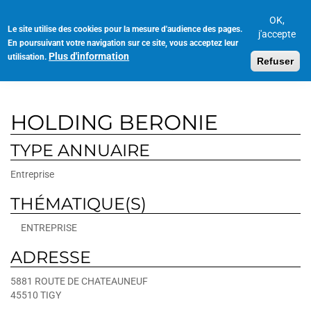
Aller
au
OK,
Le site utilise des cookies pour la mesure d'audience des pages.
Toggl
contenu
j'accepte
En poursuivant votre navigation sur ce site, vous acceptez leur
navig
principal
Plus d'information
utilisation.
Refuser
HOLDING BERONIE
TYPE ANNUAIRE
Entreprise
THÉMATIQUE(S)
ENTREPRISE
ADRESSE
5881 ROUTE DE CHATEAUNEUF
45510
TIGY