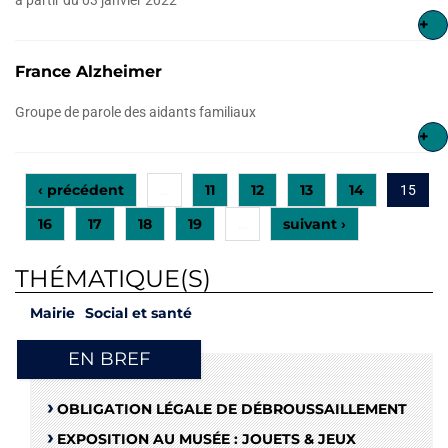
+
France Alzheimer
Groupe de parole des aidants familiaux
+
‹ précédent
11
12
13
14
…
15
16
17
18
19
suivant ›
…
THÉMATIQUE(S)
Mairie
Social et santé
EN BREF
OBLIGATION LÉGALE DE DÉBROUSSAILLEMENT
EXPOSITION AU MUSÉE : JOUETS & JEUX