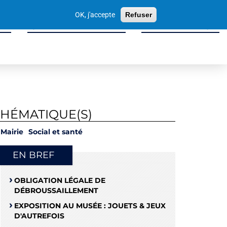
Votre
OK, j'accepte
Refuser
recherche
ité
Sport, Culture & Loisirs
Tissu Économique
THÉMATIQUE(S)
Mairie
Social et santé
EN BREF
OBLIGATION LÉGALE DE
DÉBROUSSAILLEMENT
EXPOSITION AU MUSÉE : JOUETS & JEUX
D'AUTREFOIS