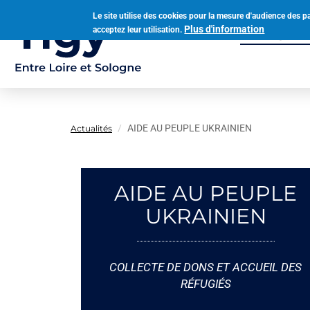
Aller
Le site utilise des cookies pour la mesure d'audience des p
au
Plus d'information
acceptez leur utilisation.
Municipalit
contenu
Navigation
principal
principale
AIDE AU PEUPLE UKRAINIEN
Actualités
AIDE AU PEUPLE
UKRAINIEN
COLLECTE DE DONS ET ACCUEIL DES
RÉFUGIÉS