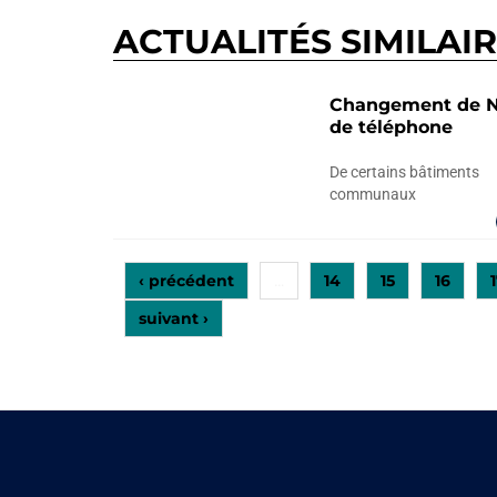
ACTUALITÉS SIMILAI
Changement de N
de téléphone
De certains bâtiments
communaux
‹ précédent
14
15
16
…
suivant ›