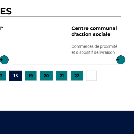
RES
°
Centre communal
d'action sociale
Commerces de proximité
et dispositif de livraison
+
+
17
19
20
21
22
18
…