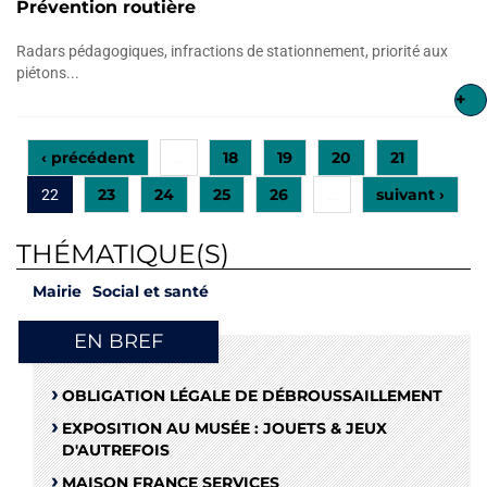
Prévention routière
Radars pédagogiques, infractions de stationnement, priorité aux
piétons...
+
‹ précédent
18
19
20
21
…
23
24
25
26
suivant ›
22
…
THÉMATIQUE(S)
Mairie
Social et santé
EN BREF
OBLIGATION LÉGALE DE DÉBROUSSAILLEMENT
EXPOSITION AU MUSÉE : JOUETS & JEUX
D'AUTREFOIS
MAISON FRANCE SERVICES