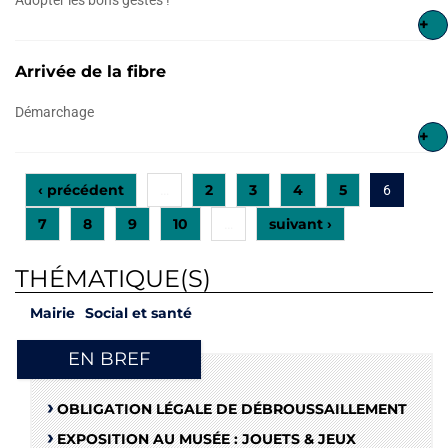
+
Arrivée de la fibre
Démarchage
+
‹ précédent
2
3
4
5
…
6
7
8
9
10
suivant ›
…
THÉMATIQUE(S)
Mairie
Social et santé
EN BREF
OBLIGATION LÉGALE DE DÉBROUSSAILLEMENT
EXPOSITION AU MUSÉE : JOUETS & JEUX