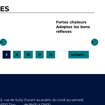
RES
Fortes chaleurs
Adoptez les bons
réflexes
+
+
9
10
11
12
suivant ›
8
…
32, rue de Sully
Ouvert au public du lundi au samedi
45510 Tigy
de 9h00 à 12h00