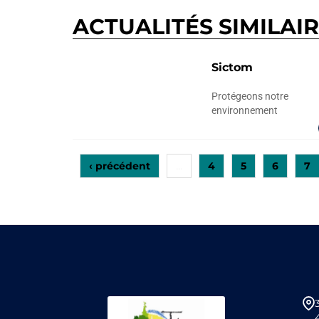
ACTUALITÉS SIMILAI
Sictom
Protégeons notre
environnement
‹ précédent
4
5
6
7
…