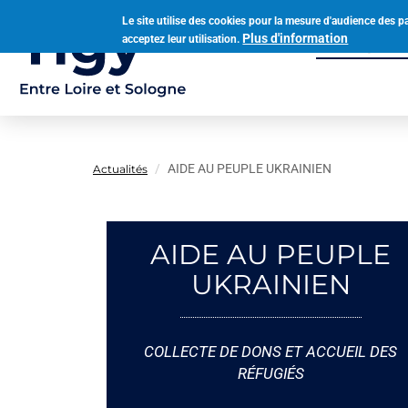
Aller
Le site utilise des cookies pour la mesure d'audience des p
au
Plus d'information
acceptez leur utilisation.
Municipalit
contenu
Navigation
principal
principale
AIDE AU PEUPLE UKRAINIEN
Actualités
AIDE AU PEUPLE
UKRAINIEN
COLLECTE DE DONS ET ACCUEIL DES
RÉFUGIÉS