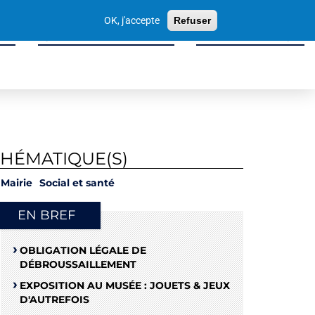
Votre
OK, j'accepte
Refuser
recherche
ité
Sport, Culture & Loisirs
Tissu Économique
THÉMATIQUE(S)
Mairie
Social et santé
EN BREF
OBLIGATION LÉGALE DE
DÉBROUSSAILLEMENT
EXPOSITION AU MUSÉE : JOUETS & JEUX
D'AUTREFOIS