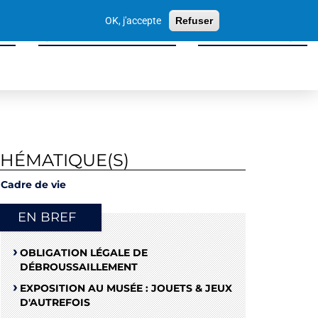
Votre
OK, j'accepte
Refuser
recherche
ité
Sport, Culture & Loisirs
Tissu Économique
THÉMATIQUE(S)
Cadre de vie
EN BREF
OBLIGATION LÉGALE DE
DÉBROUSSAILLEMENT
EXPOSITION AU MUSÉE : JOUETS & JEUX
D'AUTREFOIS