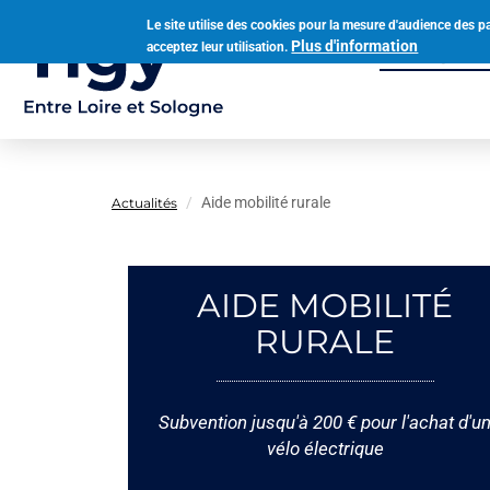
Aller
Le site utilise des cookies pour la mesure d'audience des p
au
Plus d'information
acceptez leur utilisation.
Municipalit
contenu
Navigation
principal
principale
Aide mobilité rurale
Actualités
AIDE MOBILITÉ
RURALE
Subvention jusqu'à 200 € pour l'achat d'u
vélo électrique