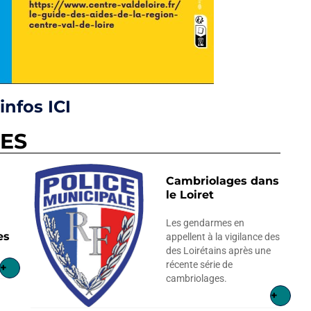
'infos ICI
RES
Cambriolages dans
le Loiret
Les gendarmes en
es
appellent à la vigilance des
des Loirétains après une
récente série de
+
cambriolages.
+