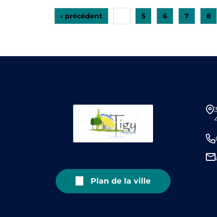
‹ précédent
5
6
7
8
…
Plan de la ville