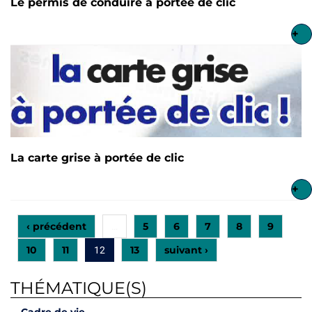
Le permis de conduire à portée de clic
+
La carte grise à portée de clic
+
‹ précédent
5
6
7
8
9
…
10
11
13
suivant ›
12
THÉMATIQUE(S)
Cadre de vie