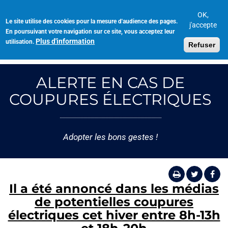
Aller
au
OK,
Le site utilise des cookies pour la mesure d'audience des pages.
Toggl
contenu
j'accepte
En poursuivant votre navigation sur ce site, vous acceptez leur
navig
principal
Plus d'information
utilisation.
Refuser
ALERTE EN CAS DE
COUPURES ÉLECTRIQUES
Adopter les bons gestes !
Il a été annoncé dans les médias
de potentielles coupures
électriques cet hiver entre 8h-13h