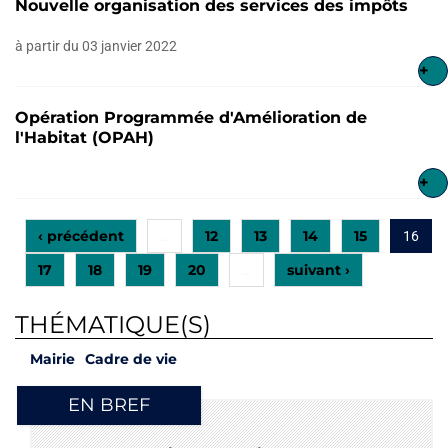
Nouvelle organisation des services des impôts
à partir du 03 janvier 2022
+
Opération Programmée d'Amélioration de
l'Habitat (OPAH)
+
‹ précédent
12
13
14
15
…
16
17
18
19
20
suivant ›
…
THÉMATIQUE(S)
Mairie
Cadre de vie
EN BREF