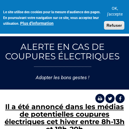
Aller
au
OK,
Le site utilise des cookies pour la mesure d'audience des pages.
Toggl
contenu
j'accepte
En poursuivant votre navigation sur ce site, vous acceptez leur
navig
principal
Plus d'information
utilisation.
Refuser
ALERTE EN CAS DE
COUPURES ÉLECTRIQUES
Adopter les bons gestes !
Il a été annoncé dans les médias
de potentielles coupures
électriques cet hiver entre 8h-13h